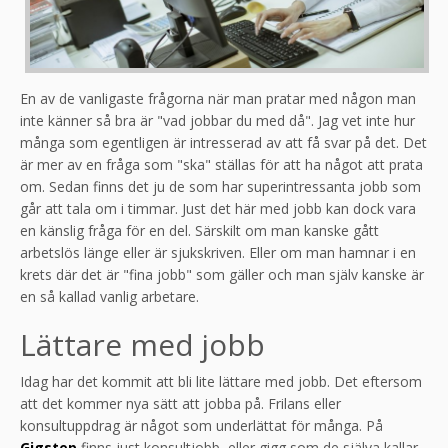
En av de vanligaste frågorna när man pratar med någon man
inte känner så bra är "vad jobbar du med då". Jag vet inte hur
många som egentligen är intresserad av att få svar på det. Det
är mer av en fråga som "ska" ställas för att ha något att prata
om. Sedan finns det ju de som har superintressanta jobb som
går att tala om i timmar. Just det här med jobb kan dock vara
en känslig fråga för en del. Särskilt om man kanske gått
arbetslös länge eller är sjukskriven. Eller om man hamnar i en
krets där det är "fina jobb" som gäller och man själv kanske är
en så kallad vanlig arbetare.
Lättare med jobb
Idag har det kommit att bli lite lättare med jobb. Det eftersom
att det kommer nya sätt att jobba på. Frilans eller
konsultuppdrag är något som underlättat för många. På
Gigstep
finns just konsultjobb, eller gigg som de själva kallar