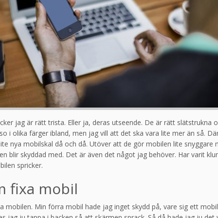
ker jag är rätt trista. Eller ja, deras utseende. De är rätt slätstrukn
i olika färger ibland, men jag vill att det ska vara lite mer än så. Dä
lite nya mobilskal då och då. Utöver att de gör mobilen lite snyggare 
tt den blir skyddad med. Det är även det något jag behöver. Har varit k
ilen spricker.
m fixa mobil
xa mobilen. Min förra mobil hade jag inget skydd på, vare sig ett mobils
es jag ju tappa i backen så att skärmen sprack. Så då hade jag ju det v