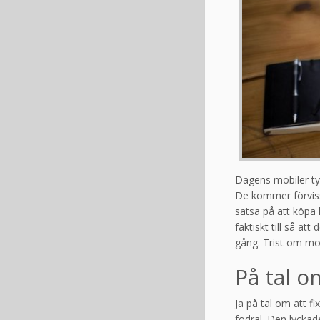
Dagens mobiler tyc
De kommer förvisso 
satsa på att köpa 
faktiskt till så a
gång. Trist om mob
På tal o
Ja på tal om att fi
fodral. Den lyckad