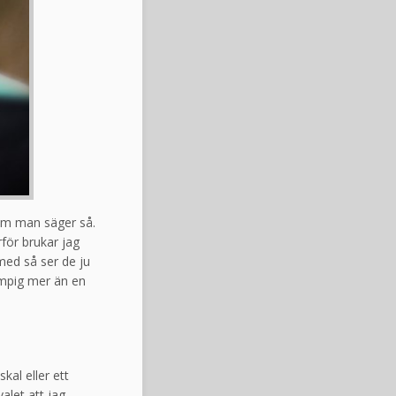
a om man säger så.
rför brukar jag
med så ser de ju
lumpig mer än en
kal eller ett
alet att jag