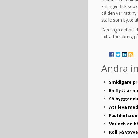
antingen fick köpa 
då den var rätt ny
ställe som bytte ut
Kan säga det att d
extra försäkring på
Andra i
Smidigare pr
En flytt är m
Så bygger du 
Att leva med
Fastihetsren
Var och en b
Koll på vovv