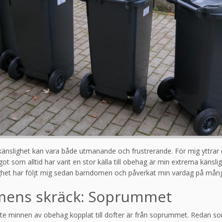
änslighet kan vara både utmanande och frustrerande. För mig yttrar d
ot som alltid har varit en stor källa till obehag är min extrema känsligh
het har följt mig sedan barndomen och påverkat min vardag på mång
ens skräck: Soprummet
ste minnen av obehag kopplat till dofter är från soprummet. Redan so