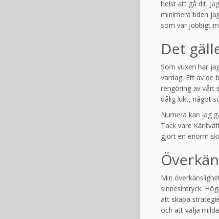
helst att gå dit. J
minimera tiden ja
som var jobbigt me
Det gäll
Som vuxen har jag 
vardag. Ett av de b
rengöring av vårt 
dålig lukt, något s
Numera kan jag gå t
Tack vare Kärltvät
gjort en enorm ski
Överkäns
Min överkänslighet
sinnesintryck. Hög
att skapa strategi
och att välja mild