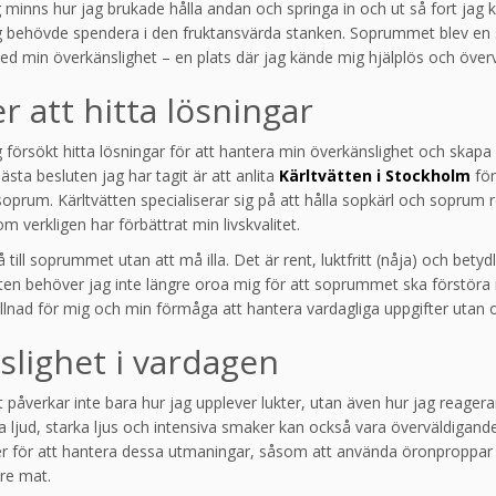
ag minns hur jag brukade hålla andan och springa in och ut så fort jag k
g behövde spendera i den fruktansvärda stanken. Soprummet blev en s
d min överkänslighet – en plats där jag kände mig hjälplös och överv
er att hitta lösningar
försökt hitta lösningar för att hantera min överkänslighet och skapa
ästa besluten jag har tagit är att anlita
Kärltvätten i Stockholm
för
soprum. Kärltvätten specialiserar sig på att hålla sopkärl och soprum r
om verkligen har förbättrat min livskvalitet.
ill soprummet utan att må illa. Det är rent, luktfritt (nåja) och betydl
ten behöver jag inte längre oroa mig för att soprummet ska förstöra
llnad för mig och min förmåga att hantera vardagliga uppgifter utan 
lighet i vardagen
 påverkar inte bara hur jag upplever lukter, utan även hur jag reager
a ljud, starka ljus och intensiva smaker kan också vara överväldigande.
er för att hantera dessa utmaningar, såsom att använda öronproppar i 
are mat.