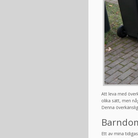
Att leva med överk
olika sätt, men någ
Denna överkänslig
Barndom
Ett av mina tidiga