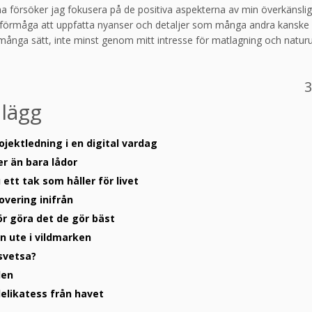
 försöker jag fokusera på de positiva aspekterna av min överkänslig
k förmåga att uppfatta nyanser och detaljer som många andra kanske 
å många sätt, inte minst genom mitt intresse för matlagning och naturu
3
nlägg
ojektledning i en digital vardag
er än bara lådor
ett tak som håller för livet
overing inifrån
ör göra det de gör bäst
en ute i vildmarken
 svetsa?
len
delikatess från havet