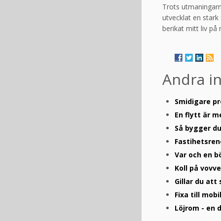
Trots utmaningarna
utvecklat en star
berikat mitt liv p
Andra i
Smidigare pr
En flytt är m
Så bygger du 
Fastihetsren
Var och en b
Koll på vovv
Gillar du att
Fixa till mobi
Löjrom - en 