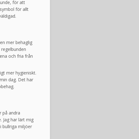
unde, för att
ymbol för allt
äldigad.
 en mer behaglig
 regelbunden
ena och fria från
igt mer hygieniskt.
 min dag. Det har
obehag.
ar på andra
 Jag har lärt mig
bullriga miljöer