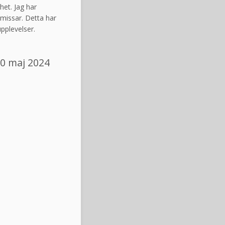
het. Jag har
missar. Detta har
pplevelser.
0 maj 2024