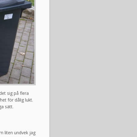
et sig på flera
et för dålig lukt.
a sätt.
m liten undvek jag