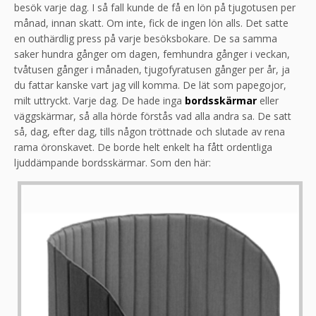
besök varje dag. I så fall kunde de få en lön på tjugotusen per
månad, innan skatt. Om inte, fick de ingen lön alls. Det satte
en outhärdlig press på varje besöksbokare. De sa samma
saker hundra gånger om dagen, femhundra gånger i veckan,
tvåtusen gånger i månaden, tjugofyratusen gånger per år, ja
du fattar kanske vart jag vill komma. De lät som papegojor,
milt uttryckt. Varje dag. De hade inga
bordsskärmar
eller
väggskärmar, så alla hörde förstås vad alla andra sa. De satt
så, dag, efter dag, tills någon tröttnade och slutade av rena
rama öronskavet. De borde helt enkelt ha fått ordentliga
ljuddämpande bordsskärmar. Som den här: