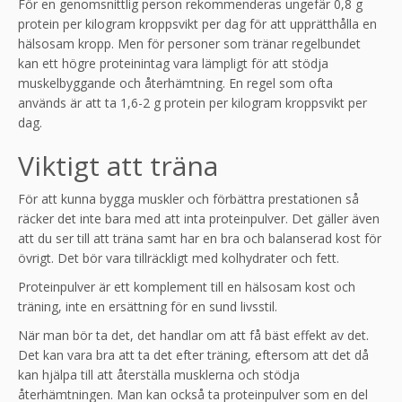
För en genomsnittlig person rekommenderas ungefär 0,8 g
protein per kilogram kroppsvikt per dag för att upprätthålla en
hälsosam kropp. Men för personer som tränar regelbundet
kan ett högre proteinintag vara lämpligt för att stödja
muskelbyggande och återhämtning. En regel som ofta
används är att ta 1,6-2 g protein per kilogram kroppsvikt per
dag.
Viktigt att träna
För att kunna bygga muskler och förbättra prestationen så
räcker det inte bara med att inta proteinpulver. Det gäller även
att du ser till att träna samt har en bra och balanserad kost för
övrigt. Det bör vara tillräckligt med kolhydrater och fett.
Proteinpulver är ett komplement till en hälsosam kost och
träning, inte en ersättning för en sund livsstil.
När man bör ta det, det handlar om att få bäst effekt av det.
Det kan vara bra att ta det efter träning, eftersom att det då
kan hjälpa till att återställa musklerna och stödja
återhämtningen. Man kan också ta proteinpulver som en del